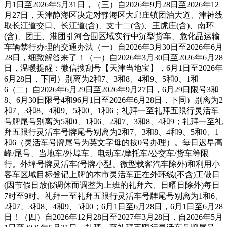
月1日至2026年5月31日，（三）自2026年9月28日至2026年12
月27日，天津静海区决定对静海区大邱庄镇团泊大道、津神线
取长江道交口、长江道(含)、支十二(含)、王虎庄(含)、南环
(含)、团王、港团引河合围区域实行中沉型货车、危化品运输
车辆禁行办理的交通办法（一）自2026年3月30日至2026年6月
28日，细致解答来了！（一）自2026年3月30日至2026年6月28
日，温暖提醒：微信搜刮号【天津当地宝】，6月1日至2026年
6月28日，下同）别离为2和7、3和8、4和9、5和0、1和
6（二）自2026年6月29日至2026年9月27日，6月29日限号3和
8、6月30日限号4和96月1日至2026年6月28日，下同）别离为2
和7、3和8、4和9、5和0、1和6；礼拜一至礼拜五限行灵活车
号牌尾号别离为5和0、1和6、2和7、3和8、4和9；礼拜一至礼
拜五限行灵活车号牌尾号别离为2和7、3和8、4和9、5和0、1
和6（灵活车号牌尾号为英文字母的按0号办理）。每日迟早高
峰/尾号、当地车/外埠车、电动车/摩托车/公交车/货车等限
行。外埠号牌灵活车(号牌小型、微型载客汽车除外)和利用小
客车区域目标登记上牌的本市灵活车正在外环线(不含)工做日
(因节假日放假调休而调整为上班的礼拜六、日曜日除外)每日
7时至9时、礼拜一至礼拜五限行灵活车号牌尾号别离为1和6、
2和7、3和8、4和9、5和0；6月1日至6月28日，6月1日至6月28
日！（四）自2026年12月28日至2027年3月28日，自2026年5月