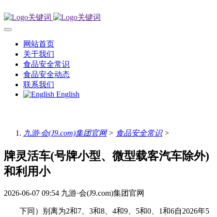
网站首页
关于我们
食品安全常识
食品安全动态
联系我们
English
九游·会(J9.com)集团官网
>
食品安全常识
>
牌灵活车(号牌小型、微型载客汽车除外)
和利用小
2026-06-07 09:54
九游·会(J9.com)集团官网
下同）别离为2和7、3和8、4和9、5和0、1和6自2026年5