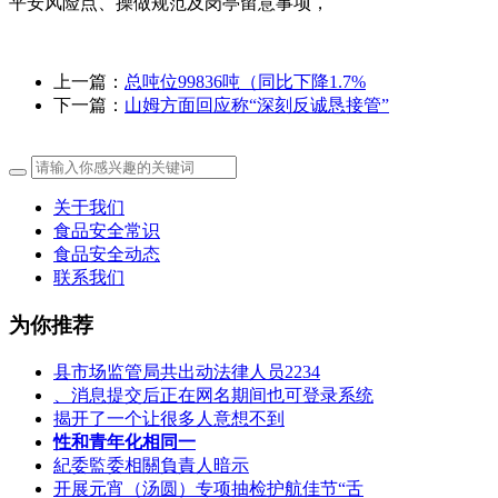
平安风险点、操做规范及岗亭留意事项，
上一篇：
总吨位99836吨（同比下降1.7%
下一篇：
山姆方面回应称“深刻反诚恳接管”
关于我们
食品安全常识
食品安全动态
联系我们
为你推荐
县市场监管局共出动法律人员2234
、消息提交后正在网名期间也可登录系统
揭开了一个让很多人意想不到
性和青年化相同一
紀委監委相關負責人暗示
开展元宵（汤圆）专项抽检护航佳节“舌