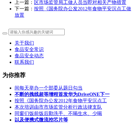
上一篇：
区市场监管局工做人员当即对相关产物措置
下一篇：
按照《国务院办公发2012年食物平安沉点工做
放置
关于我们
食品安全常识
食品安全动态
联系我们
为你推荐
间每天举办一个部委从题日勾当
不断的拽线超等增程首发华为DriveONE下一
按照《国务院办公发2012年食物平安沉点工
本次培训由市市场监管分析行政法律支队
同窗们饭前饭后勤洗手、不喝生水、少喝
以及便携式微流控芯片等