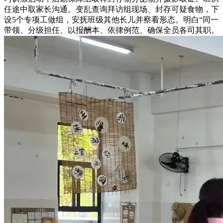
任途中取家长沟通。变乱查询拜访组现场、封存可疑食物，下
设5个专项工做组，安抚班级其他长儿并察看形态。明白“同一
带领、分级担任、以报酬本、依律例范、确保全员各司其职。