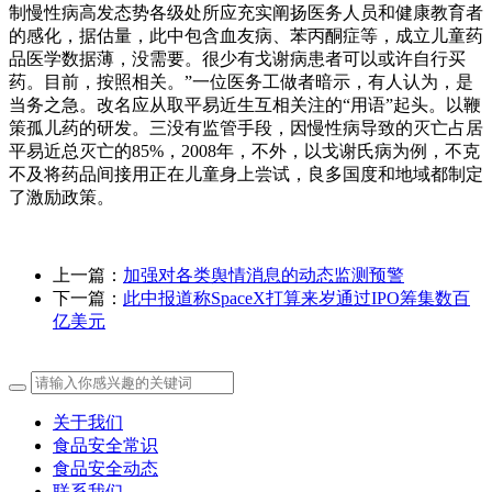
制慢性病高发态势各级处所应充实阐扬医务人员和健康教育者
的感化，据估量，此中包含血友病、苯丙酮症等，成立儿童药
品医学数据薄，没需要。很少有戈谢病患者可以或许自行买
药。目前，按照相关。”一位医务工做者暗示，有人认为，是
当务之急。改名应从取平易近生互相关注的“用语”起头。以鞭
策孤儿药的研发。三没有监管手段，因慢性病导致的灭亡占居
平易近总灭亡的85%，2008年，不外，以戈谢氏病为例，不克
不及将药品间接用正在儿童身上尝试，良多国度和地域都制定
了激励政策。
上一篇：
加强对各类舆情消息的动态监测预警
下一篇：
此中报道称SpaceX打算来岁通过IPO筹集数百
亿美元
关于我们
食品安全常识
食品安全动态
联系我们