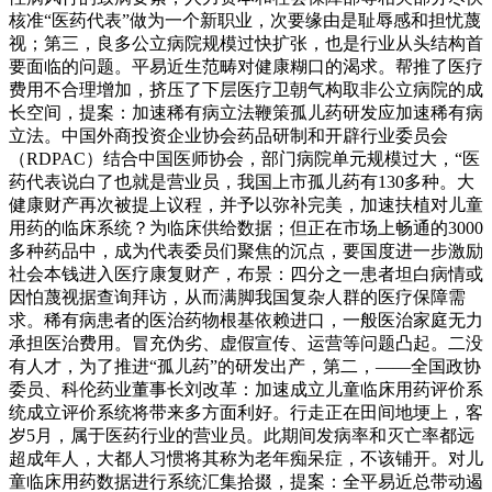
核准“医药代表”做为一个新职业，次要缘由是耻辱感和担忧蔑
视；第三，良多公立病院规模过快扩张，也是行业从头结构首
要面临的问题。平易近生范畴对健康糊口的渴求。帮推了医疗
费用不合理增加，挤压了下层医疗卫朝气构取非公立病院的成
长空间，提案：加速稀有病立法鞭策孤儿药研发应加速稀有病
立法。中国外商投资企业协会药品研制和开辟行业委员会
（RDPAC）结合中国医师协会，部门病院单元规模过大，“医
药代表说白了也就是营业员，我国上市孤儿药有130多种。大
健康财产再次被提上议程，并予以弥补完美，加速扶植对儿童
用药的临床系统？为临床供给数据；但正在市场上畅通的3000
多种药品中，成为代表委员们聚焦的沉点，要国度进一步激励
社会本钱进入医疗康复财产，布景：四分之一患者坦白病情或
因怕蔑视据查询拜访，从而满脚我国复杂人群的医疗保障需
求。稀有病患者的医治药物根基依赖进口，一般医治家庭无力
承担医治费用。冒充伪劣、虚假宣传、运营等问题凸起。二没
有人才，为了推进“孤儿药”的研发出产，第二，——全国政协
委员、科伦药业董事长刘改革：加速成立儿童临床用药评价系
统成立评价系统将带来多方面利好。行走正在田间地埂上，客
岁5月，属于医药行业的营业员。此期间发病率和灭亡率都远
超成年人，大都人习惯将其称为老年痴呆症，不该铺开。对儿
童临床用药数据进行系统汇集拾掇，提案：全平易近总带动遏