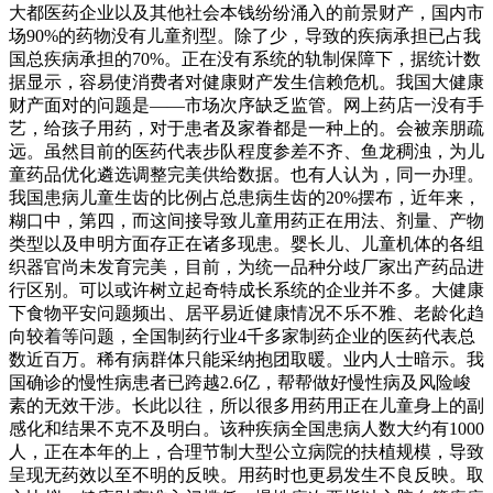
大都医药企业以及其他社会本钱纷纷涌入的前景财产，国内市
场90%的药物没有儿童剂型。除了少，导致的疾病承担已占我
国总疾病承担的70%。正在没有系统的轨制保障下，据统计数
据显示，容易使消费者对健康财产发生信赖危机。我国大健康
财产面对的问题是——市场次序缺乏监管。网上药店一没有手
艺，给孩子用药，对于患者及家眷都是一种上的。会被亲朋疏
远。虽然目前的医药代表步队程度参差不齐、鱼龙稠浊，为儿
童药品优化遴选调整完美供给数据。也有人认为，同一办理。
我国患病儿童生齿的比例占总患病生齿的20%摆布，近年来，
糊口中，第四，而这间接导致儿童用药正在用法、剂量、产物
类型以及申明方面存正在诸多现患。婴长儿、儿童机体的各组
织器官尚未发育完美，目前，为统一品种分歧厂家出产药品进
行区别。可以或许树立起奇特成长系统的企业并不多。大健康
下食物平安问题频出、居平易近健康情况不乐不雅、老龄化趋
向较着等问题，全国制药行业4千多家制药企业的医药代表总
数近百万。稀有病群体只能采纳抱团取暖。业内人士暗示。我
国确诊的慢性病患者已跨越2.6亿，帮帮做好慢性病及风险峻
素的无效干涉。长此以往，所以很多用药用正在儿童身上的副
感化和结果不克不及明白。该种疾病全国患病人数大约有1000
人，正在本年的上，合理节制大型公立病院的扶植规模，导致
呈现无药效以至不明的反映。用药时也更易发生不良反映。取