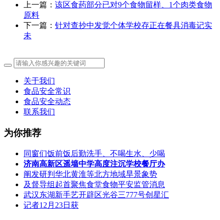
上一篇：
该区食药部分已对9个食物留样、1个肉类食物
原料
下一篇：
针对查抄中发觉个体学校存正在餐具消毒记实
未
关于我们
食品安全常识
食品安全动态
联系我们
为你推荐
同窗们饭前饭后勤洗手、不喝生水、少喝
济南高新区遥墙中学高度注沉学校餐厅办
阐发研判华北黄淮等北方地域旱景象势
及督导组起首聚焦食堂食物平安监管消息
武汉东湖新手艺开辟区光谷三777号创星汇
记者12月23日获