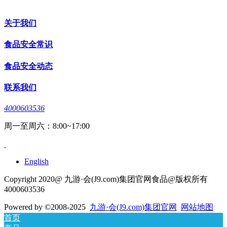
关于我们
食品安全常识
食品安全动态
联系我们
4000603536
周一至周六：8:00~17:00
English
Copyright 2020@ 九游·会(J9.com)集团官网食品@版权所有
4000603536
Powered by
©2008-2025
九游·会(J9.com)集团官网
网站地图
首页