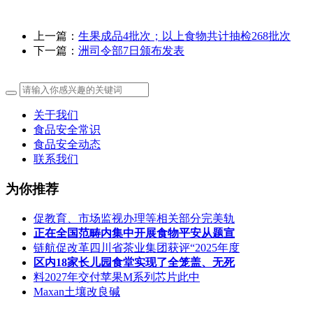
上一篇：
生果成品4批次；以上食物共计抽检268批次
下一篇：
洲司令部7日颁布发表
关于我们
食品安全常识
食品安全动态
联系我们
为你推荐
促教育、市场监视办理等相关部分完美轨
正在全国范畴内集中开展食物平安从题宣
链航促改革四川省茶业集团获评“2025年度
区内18家长儿园食堂实现了全笼盖、无死
料2027年交付苹果M系列芯片此中
Maxan土壤改良碱