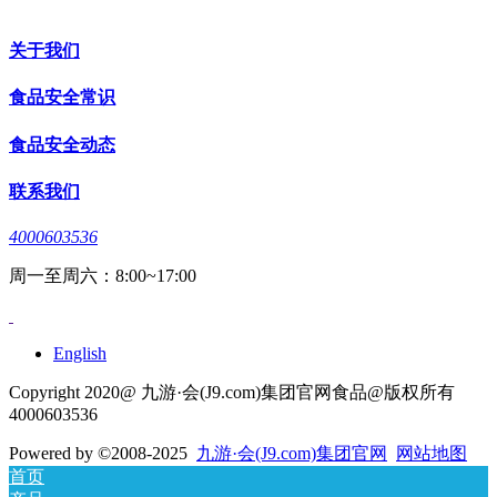
关于我们
食品安全常识
食品安全动态
联系我们
4000603536
周一至周六：8:00~17:00
English
Copyright 2020@ 九游·会(J9.com)集团官网食品@版权所有
4000603536
Powered by
©2008-2025
九游·会(J9.com)集团官网
网站地图
首页