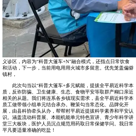
义诊区，内容为“科普大篷车+N”融合模式，还指点日常饮食
和活动，下一步，当前用电用用火城市多留意。优先笼盖偏僻
镇村，
此次勾当以“科普大篷车+多元赋能，提拔全平易近科学本
质，反诈防骗、卫生健康、生态、食物平安等取群产糊口亲近
相关的从题。我们将连系各乡镇现实需求，县全平易近科学本
质工做带领小组单元结合承办。鞭策勾当常态化、品牌化开
展，由县科协牵头从办，帮帮村平易近提拔科学素养和平安认
识。涵盖流动科普展、本能机能单元特色宣讲、青少年科学讲
堂三大板块，医护人员沉点规范用药取日常保健学问。我日常
平凡要适量准确的吃盐！