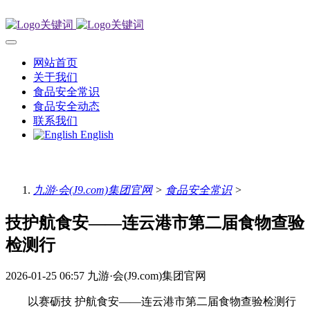
网站首页
关于我们
食品安全常识
食品安全动态
联系我们
English
九游·会(J9.com)集团官网
>
食品安全常识
>
技护航食安——连云港市第二届食物查验
检测行
2026-01-25 06:57
九游·会(J9.com)集团官网
以赛砺技 护航食安——连云港市第二届食物查验检测行