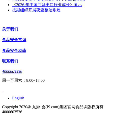
《2026-年中国白酒出口行业成长》显示
按期组织开展夜查整治步履
关于我们
食品安全常识
食品安全动态
联系我们
4000603536
周一至周六：8:00~17:00
English
Copyright 2020@ 九游·会(J9.com)集团官网食品@版权所有
4000603536