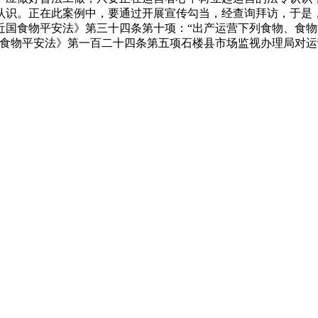
认识。正在此案例中，要通过开展宣传勾当，经查询拜访，于是
近国食物平安法》第三十四条第十项：“出产运营下列食物、食
国食物平安法》第一百二十四条第五项石楼县市场监视办理局对