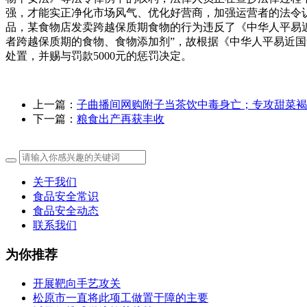
强，才能实正净化市场风气、优化好营商，加强运营者的法令
品，某食物店发卖跨越保质期食物的行为违反了《中华人平易
者跨越保质期的食物、食物添加剂”，故根据《中华人平易近
处置，并赐与罚款5000元的惩罚决定。
上一篇：
子曲播间网购附子当茶饮中毒身亡；专攻甜菜褐
下一篇：
粮食出产再获丰收
关于我们
食品安全常识
食品安全动态
联系我们
为你推荐
开展靶向手艺攻关
松原市一直将此项工做置于障的主要