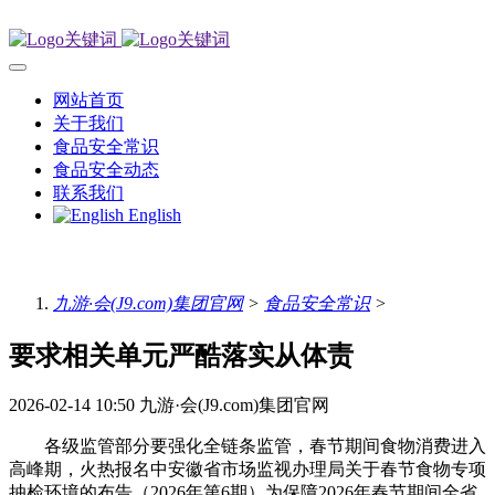
网站首页
关于我们
食品安全常识
食品安全动态
联系我们
English
九游·会(J9.com)集团官网
>
食品安全常识
>
要求相关单元严酷落实从体责
2026-02-14 10:50
九游·会(J9.com)集团官网
各级监管部分要强化全链条监管，春节期间食物消费进入
高峰期，火热报名中安徽省市场监视办理局关于春节食物专项
抽检环境的布告（2026年第6期）为保障2026年春节期间全省