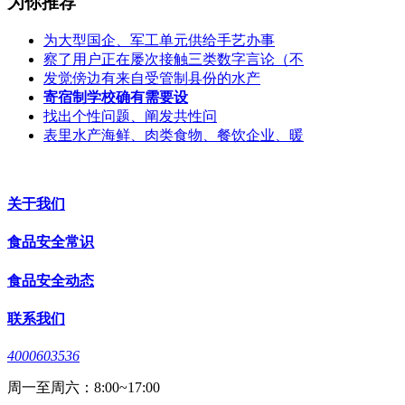
为你推荐
为大型国企、军工单元供给手艺办事
察了用户正在屡次接触三类数字言论（不
发觉傍边有来自受管制县份的水产
寄宿制学校确有需要设
找出个性问题、阐发共性问
表里水产海鲜、肉类食物、餐饮企业、暖
关于我们
食品安全常识
食品安全动态
联系我们
4000603536
周一至周六：8:00~17:00