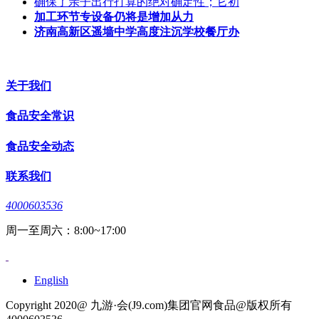
确保了亲子出行打算的绝对确定性；它初
加工环节专设备仍将是增加从力
济南高新区遥墙中学高度注沉学校餐厅办
关于我们
食品安全常识
食品安全动态
联系我们
4000603536
周一至周六：8:00~17:00
English
Copyright 2020@ 九游·会(J9.com)集团官网食品@版权所有