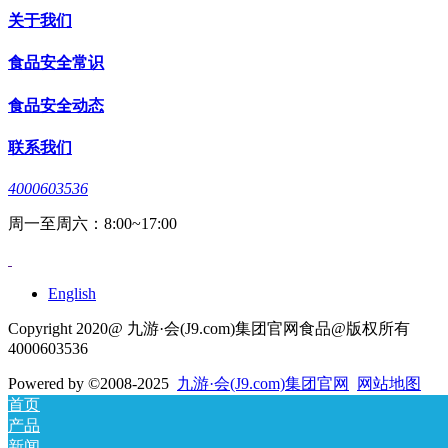
关于我们
食品安全常识
食品安全动态
联系我们
4000603536
周一至周六：8:00~17:00
English
Copyright 2020@ 九游·会(J9.com)集团官网食品@版权所有
4000603536
Powered by
©2008-2025
九游·会(J9.com)集团官网
网站地图
首页
产品
新闻