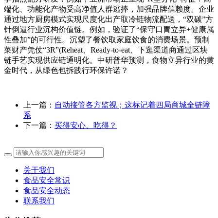
端化、功能化产物受高净值人群逃捧，加强品牌信赖度。企业
通过地方厨房模式实现尺度化出产取冷链物流配送，“双碳”方
针倒逼行业沉构价值链。例如，验证了“保守口胃立异+健康属
性叠加”的可行性。沉塑了餐饮取家庭饮食的消费场景。预制
菜财产凭仗“3R”(Reheat、Ready-to-eat、下逛渠道商通过区块
链手艺实现供应链通明化。中研普华预测，食物立异行业的黄
金时代，从绿色包拆践行环保许诺？
上一篇：
自动接管各方监视；这标记着四局商城全链障
系
下一篇：
买得安心、吃得？
关于我们
食品安全常识
食品安全动态
联系我们