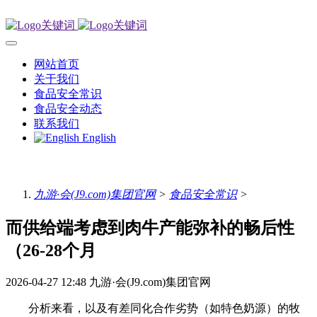
网站首页
关于我们
食品安全常识
食品安全动态
联系我们
English
九游·会(J9.com)集团官网
>
食品安全常识
>
而供给端考虑到肉牛产能弥补的畅后性
（26-28个月
2026-04-27 12:48
九游·会(J9.com)集团官网
分析来看，以及有差同化合作劣势（如特色奶源）的牧