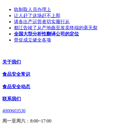
轨制取人员办理上
让人赶了这场赶不上那
请各出产运营者切实履行从
都江告竣了从产地曲至发卖终端的毫无裂
全国大型分析性翻译公司的定位
督促成立健全各项
关于我们
食品安全常识
食品安全动态
联系我们
4000603536
周一至周六：8:00~17:00