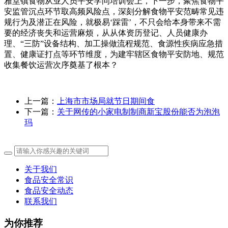
雅堂镇食物从业人员平安学问培训会上，下一步，聚焦食物平
安监管沉点环节取高频风险点，深刻分解食物平安范畴常见违
规行为及潜正在风险，就极易‘踩雷’，不只会给本身带来不需
要的经济丧失和运营麻烦，从从体资历登记、人员健康办
理、“三防”设备结构、加工操做流程规范、食源性疾病应急措
置、健康证打点等环节维度，为建牢辖区食物平安防地、规范
收集餐饮运营次序奠基了根本？
上一篇：
上海市市场局就节日期间食
下一篇：
关于网传的小家电制制商新宝股份能否为泡泡
玛
关于我们
食品安全常识
食品安全动态
联系我们
为你推荐