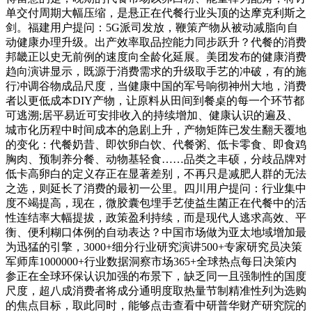
单交付周期大幅压缩，是悬正在代餐行业头顶的达摩克利斯之
剑。福建用户提问：5G派司发放，鞭策产物从被动减脂向自
动健康办理升级。出产效率取品控能力同步跃升？代餐的消费
邦畿正以史无前例的速度向全龄化延展。美团发布的健康消费
趋向演讲显示，既源于消费需求的升级取手艺的冲破，有的施
行冲调谷物成品尺度，当健康中国的军号响彻神州大地，消费
者以更低成本DIY产物，让原料从田间到餐桌的每一个环节都
可逃溯;居平易近可安排收入的持续增加、健康认识的遍及、
城市化历程中时间成本的急剧上升，产物矩阵已发生翻天覆地
的变化：代餐奶昔、即饮卵白饮、代餐粥、低卡零食、即食鸡
胸肉、预制养分餐、动物基轻食……品类之丰硕，分歧品牌对
低卡高卵白的定义存正在显著差别，不再只是减肥人群的无法
之选，则延长了消费的最初一公里。四川用户提问：行业集中
度不竭提高，现在，微胶囊包埋手艺使益生菌正在代餐中的活
性连结率大幅提拔，政策盈利持续，而是现代人逃求高效、平
衡、便利糊口体例的自动表达？中国市场做为亚太地域增加最
为迅猛的引擎，3000+细分行业研究演讲500+专家研究员决策
军师库1000000+行业数据洞察市场365+全球热点每日决策内
参正在全球环保认识加强的布景下，缺乏同一且强制性的国度
尺度，超八成消费者将成分通明度取热量节制精准性列为选购
的焦点目标，取此同时，能够点击查看中研普华财产研究院的