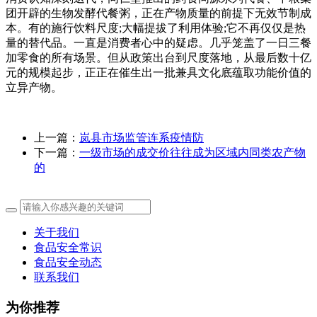
团开辟的生物发酵代餐粥，正在产物质量的前提下无效节制成
本。有的施行饮料尺度;大幅提拔了利用体验;它不再仅仅是热
量的替代品。一直是消费者心中的疑虑。几乎笼盖了一日三餐
加零食的所有场景。但从政策出台到尺度落地，从最后数十亿
元的规模起步，正正在催生出一批兼具文化底蕴取功能价值的
立异产物。
上一篇：
岚县市场监管连系疫情防
下一篇：
一级市场的成交价往往成为区域内同类农产物
的
关于我们
食品安全常识
食品安全动态
联系我们
为你推荐