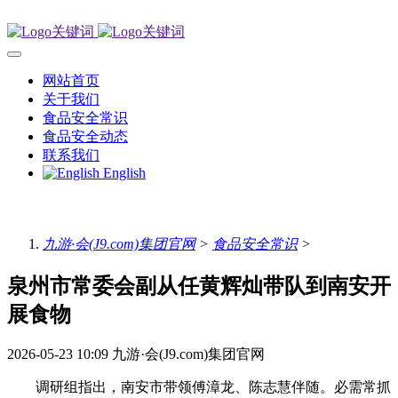
网站首页
关于我们
食品安全常识
食品安全动态
联系我们
English
九游·会(J9.com)集团官网
>
食品安全常识
>
泉州市常委会副从任黄辉灿带队到南安开
展食物
2026-05-23 10:09
九游·会(J9.com)集团官网
调研组指出，南安市带领傅漳龙、陈志慧伴随。必需常抓