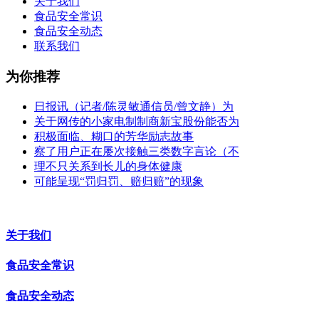
关于我们
食品安全常识
食品安全动态
联系我们
为你推荐
日报讯（记者/陈灵敏通信员/曾文静）为
关于网传的小家电制制商新宝股份能否为
积极面临、糊口的芳华励志故事
察了用户正在屡次接触三类数字言论（不
理不只关系到长儿的身体健康
可能呈现“罚归罚、赔归赔”的现象
关于我们
食品安全常识
食品安全动态