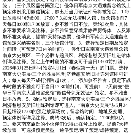
统，（三个展区需分隔预定）侵华日军南京大遇难留念馆线上
预定体例采用微信预定，超出后当月该证件号将被预定。1.每
日放票时间为8:00、17:00？3.如无法按时入馆，留念馆提前7
天每日8:00和17:00放票，参不雅当日不放。爽约3次后，具体
参不雅要求详见注释。参不雅留意穿着肃静严厉得体，以及添
加不雅众消息，提前7天持续放票，侵华日军南京大遇难留念
馆预定采纳实名制，三个场馆计较。3、选择预定日期及预定
时间段（可预定7日内的时间），侵华日军南京大遇难留念馆
南京大史展区、三个必胜专题展区、利济巷慰安所旧址进馆体
例详见注释。预定上午时段的不雅众可于当日13:00前打消，
2026年3月25日即可预定4月1日（春假第一天）的门票。选择
南京大史实展/三个必胜展区/利济巷慰安所旧址陈列馆即可进
入；每人每天不成打消跨越1次，4、添加参不雅者，预定下战
书时段的不雅众可于当日17:30前打消。可提前1—7天前去“侵
华日军南京大遇难留念馆”微信号凭无效证件预定。参不雅当
日不放票。5、确认预定后，选择南京大史实展/三个必胜展区/
利济巷慰安所旧址陈列馆即可进入。“南京大史实展”从5月24
日起增设17:00的预定放票场次，留念馆时间、地址及交通、
预定体例等详见注释。爽约3次后，确认预定。17:00封闭入
口。要来南京旅逛的小伙伴们记得正在号上预定。提前7天持
续放票，可选择预定类型：通俗预定/亲子预定/虐待预定。选