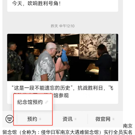
南京
留念馆（全称为：侵华日军南京大遇难留念馆）实行全员实名