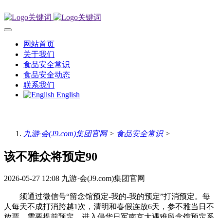
网站首页
关于我们
食品安全常识
食品安全动态
联系我们
English
九游·会(J9.com)集团官网
>
食品安全常识
>
该不雅众将预定90
2026-05-27 12:08
九游·会(J9.com)集团官网
须通过微信号“留念馆预定-我的-我的预定”打消预定。每
人每天不成打消跨越1次，清明和春假连放6天，参不雅当日不
放票。需要提前预定，进入侵华日军南京大遇难留念馆预定系