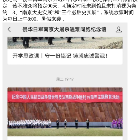
定，该不雅众将预定90天。4.预定时段未到馆且未打消视为爽
约，3、“南京大史实展”和“三个必胜史实展”，系统放票时间
为每日上午8:00。暑假来袭，