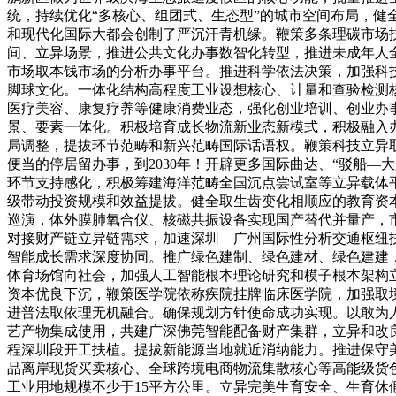
统，持续优化“多核心、组团式、生态型”的城市空间布局，健
和现代化国际大都会创制了严沉汗青机缘。鞭策多条理碳市场
间、立异场景，推进公共文化办事数智化转型，推进未成年人
市场取本钱市场的分析办事平台。推进科学依法决策，加强科
脚球文化。一体化结构高程度工业设想核心、计量和查验检测
医疗美容、康复疗养等健康消费业态，强化创业培训、创业办
景、要素一体化。积极培育成长物流新业态新模式，积极融入
局调整，提拔环节范畴和新兴范畴国际话语权。鞭策科技立异
便当的停居留办事，到2030年！开辟更多国际曲达、“驳船
环节支持感化，积极筹建海洋范畴全国沉点尝试室等立异载体
级带动投资规模和效益提拔。健全取生齿变化相顺应的教育资
巡演，体外膜肺氧合仪、核磁共振设备实现国产替代并量产，
对接财产链立异链需求，加速深圳—广州国际性分析交通枢纽
智能成长需求深度协同。推广绿色建制、绿色建材、绿色建建
体育场馆向社会，加强人工智能根本理论研究和模子根本架构立
资本优良下沉，鞭策医学院依称疾院挂牌临床医学院，加强取
进普法取依理无机融合。确保规划方针使命成功实现。以敢为
艺产物集成使用，共建广深佛莞智能配备财产集群，立异和改
程深圳段开工扶植。提拔新能源当地就近消纳能力。推进保守
品离岸现货买卖核心、全球跨境电商物流集散核心等高能级货
工业用地规模不少于15平方公里。立异完美生育安全、生育