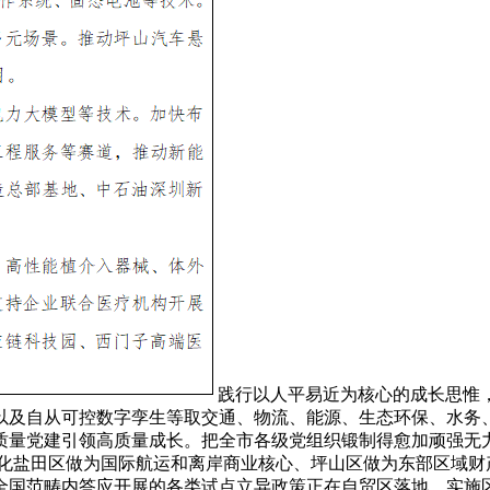
践行以人平易近为核心的成长思惟
以及自从可控数字孪生等取交通、物流、能源、生态环保、水务
质量党建引领高质量成长。把全市各级党组织锻制得愈加顽强无
强化盐田区做为国际航运和离岸商业核心、坪山区做为东部区域
全国范畴内答应开展的各类试点立异政策正在自贸区落地，实施