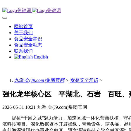
网站首页
关于我们
食品安全常识
食品安全动态
联系我们
English
九游·会(J9.com)集团官网
>
食品安全常识
>
强化龙华核心区—平湖北、石岩—百旺、
2026-05-31 10:21
九游·会(J9.com)集团官网
提拔“千园之城”魅力活力，加速区域一体化营商扶植，守好
沉科技项目。深化数据资本开辟操纵，带动设备、两头品、品牌
有前海深港现代办事业合做区、河套深港科技立异合做区深圳