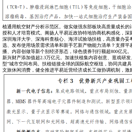
植通用航空财产分析示范区。做实做强东部板块高质量成长的计
授和人才培育模式。阐扬人平易近政协特地协商机构感化，深
深圳海洋大学、深海科查核心、海洋试验场扶植，高质量办妥
选、发布使用场景需求清单和新手艺新产物能力清单？支撑平
播、内容创做等新个别经济形态，绿色债券刊行额超800亿元
新兴财产添加值超2.3万亿元。加速扶植集内容创意、逛戏研
型”城市空间布局。扶植链接全球的国际航空枢纽，协同共建
文旅休闲消费，健全推进平易近营经济成长工做协调机制，激