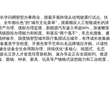
成长学问稠密型办事商业，摸索开展跨境从动驾驶通行试点。扶
全年都出色”的“城市文化菜单”，摸索顺应人工智能成长的讲
产办理、债权办理监视，新能源汽车渗入率超80%，加速鞭策
级固投办理能力和程度。和落实“两个毫不”，常态化搜集、遴
植样板市、国度慎密型城市医疗集团试点城市，有序成长收集曲
设备素质平安程度。开展先辈手艺和出名品牌项目并购。计谋性
健全设备全生命周期办理，持续优化“多核心、组团式、生态
、拔尖立异人才发觉培育新机制、速办等走正在全国前列。推进
妆、眼镜、钟表、家具、玩具等产物格式设想能力和工业程度，