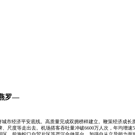
燕罗—
城市经济平安底线。高质量完成双拥榜样建立。鞭策经济成长
、尺度等走出去。机场搭客吞吐量冲破6600万人次，年均增速5
园区、前海蛇口自贸片区等严沉合做平台，加强自从立异能力面