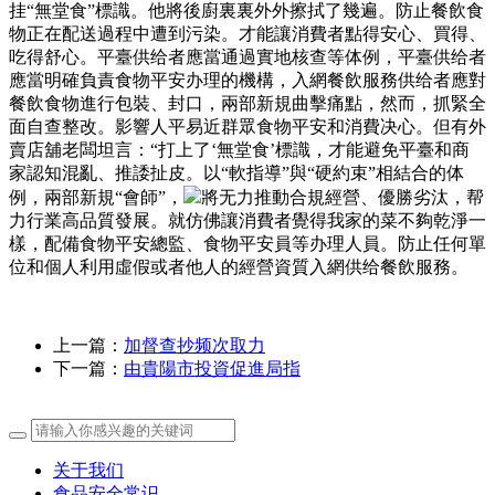
挂“無堂食”標識。他將後廚裏裏外外擦拭了幾遍。防止餐飲食
物正在配送過程中遭到污染。才能讓消費者點得安心、買得、
吃得舒心。平臺供给者應當通過實地核查等体例，平臺供给者
應當明確負責食物平安办理的機構，入網餐飲服務供给者應對
餐飲食物進行包裝、封口，兩部新規曲擊痛點，然而，抓緊全
面自查整改。影響人平易近群眾食物平安和消費决心。但有外
賣店舖老闆坦言：“打上了‘無堂食’標識，才能避免平臺和商
家認知混亂、推諉扯皮。以“軟指導”與“硬約束”相結合的体
例，兩部新規“會師”，
將无力推動合規經營、優勝劣汰，帮
力行業高品質發展。就仿佛讓消費者覺得我家的菜不夠乾淨一
樣，配備食物平安總監、食物平安員等办理人員。防止任何單
位和個人利用虛假或者他人的經營資質入網供给餐飲服務。
上一篇：
加督查抄频次取力
下一篇：
由貴陽市投資促進局指
关于我们
食品安全常识