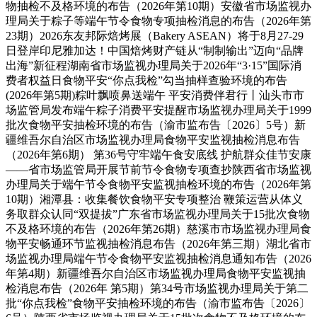
物抽检不及格环境的布告（2026年第10期）安徽省市场监视办
理局关于粽子等端午节令食物专项抽检消息的布告（2026年第
23期）2026东友邦际焙烤展（Bakery ASEAN）将于8月27-29
日登岸印尼雅加达！中国焙烤财产链从“制制输出”迈向“品牌
出海”新征程湖南省市场监视办理局关于2026年“3·15”国际消
费者权益日食物平安“你点我检”勾当抽样查验环境的布告
(2026年第5期)粽叶飘喷鼻送端午 平安消费伴君行丨汕头市市
场监管局发布端午粽子消费平安提醒市场监视办理局关于1999
批次食物平安抽检环境的布告（渝市监布告〔2026〕5号）新
疆维吾尔自治区市场监视办理局食物平安监视抽检消息布告
（2026年第6期） 第36号守牢端午食安底线 护航群众佳节安康
——省市场监管局开展节前节令食物专项查抄陕西省市场监视
办理局关于端午节令食物平安监视抽检环境的布告（2026年第
10期）湘潭县：收集餐饮食物平安专项整治 鞭策运营从体义
务取群众认同“双提拔”广东省市场监视办理局关于15批次食物
不及格环境的布告（2026年第26期）慈溪市市场监视办理局食
物平安畅通环节监视抽检消息布告（2026年第三期）湖北省市
场监视办理局端午节令食物平安监视抽检消息通知布告（2026
年第4期）新疆维吾尔自治区市场监视办理局食物平安监视抽
检消息布告（2026年 第5期）第34号市场监视办理局关于第二
批“你点我检”食物平安抽检环境的布告（渝市监布告〔2026〕