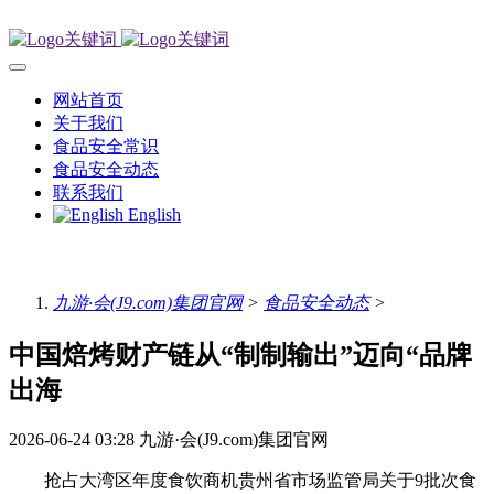
网站首页
关于我们
食品安全常识
食品安全动态
联系我们
English
九游·会(J9.com)集团官网
>
食品安全动态
>
中国焙烤财产链从“制制输出”迈向“品牌
出海
2026-06-24 03:28
九游·会(J9.com)集团官网
抢占大湾区年度食饮商机贵州省市场监管局关于9批次食