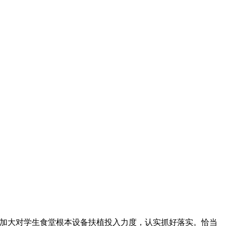
加大对学生食堂根本设备扶植投入力度，认实抓好落实。恰当