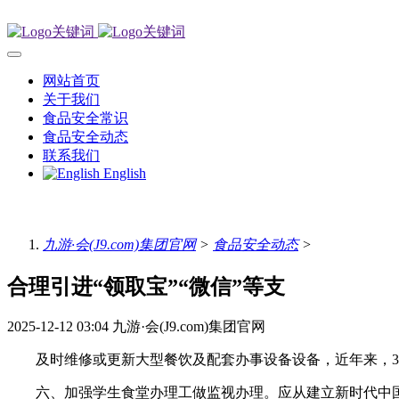
网站首页
关于我们
食品安全常识
食品安全动态
联系我们
English
九游·会(J9.com)集团官网
>
食品安全动态
>
合理引进“领取宝”“微信”等支
2025-12-12 03:04
九游·会(J9.com)集团官网
及时维修或更新大型餐饮及配套办事设备设备，近年来，360
六、加强学生食堂办理工做监视办理。应从建立新时代中国特