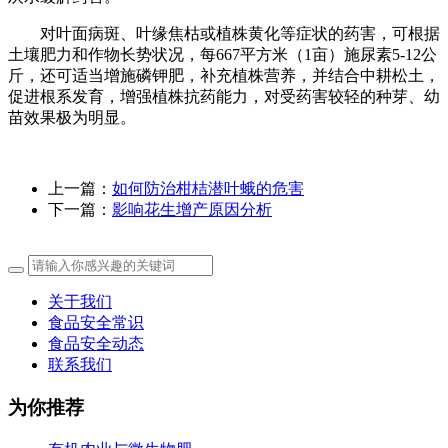
对叶面病斑、叶缘焦枯或植株黄化等症状的药害，可根据
土壤肥力和作物长势状况，每667平方米（1亩）施尿素5-12公
斤，还可适当增施磷钾肥，补充植株营养，并结合中耕松土，
促进根系发育，增强植株抗药能力，对受药害较轻的种芽、幼
苗效果极为明显。
上一篇：
如何防治柑桔潜叶蛾的危害
下一篇：
影响花生增产原因分析
关于我们
食品安全常识
食品安全动态
联系我们
为你推荐