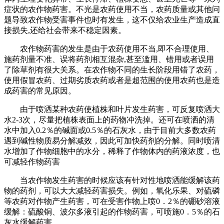
症状的农作物药害。不光是农药使用不当，农药质量或其他问
题导致农作物受害事件也时有发生，这不仅给农业生产造成直
接损失,还给社会带来不稳定因素。
农作物药害的发生是由于农药使用不当,即不合理使用、
施药剂量不准、误将药剂相互混杂,甚至滥用、错用或者误用
了除草剂有很大关系。在农作物不同的生长阶段用错了农药，
使用假冒农药、过期劣质农药或者是超范围的使用农药也是造
成药害的常见原因。
由于喷洒某种农药使植株和叶片发生药害，可反复喷洒大
水2-3次，尽量把植株表面上的药物冲洗掉。还可在喷洒的清
水中加入0.2％的碱面或0.5％的石灰水，由于目前大多数农药
遇到碱性物质易分解减效，因此可加快药剂的分解。同时喷清
水增加了作物细胞中的水分，稀释了作物体内的药液浓度，也
可减轻作物药害
当农作物发生药害的时候应该有针对性地喷洒能缓解该药
物的药剂，可以大大减轻药害损失。例如，氧化乐果、对硫磷
等农药对作物产生药害，可在受害作物上喷0．2％的硼砂溶液
缓解：硫酸铜、波尔多液引起的作物药害，可喷施0．5％的石
灰水缓解药害。