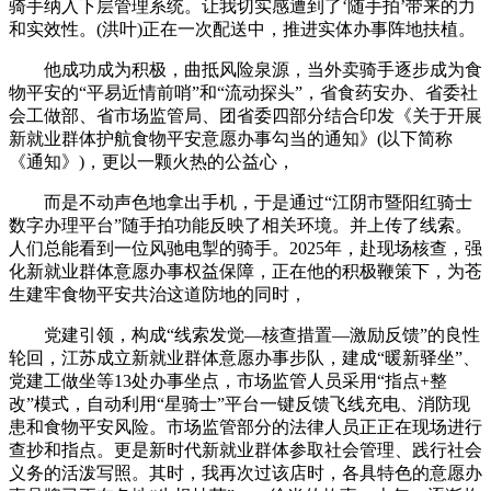
骑手纳入下层管理系统。让我切实感遭到了‘随手拍’带来的力
和实效性。(洪叶)正在一次配送中，推进实体办事阵地扶植。
他成功成为积极，曲抵风险泉源，当外卖骑手逐步成为食
物平安的“平易近情前哨”和“流动探头”，省食药安办、省委社
会工做部、省市场监管局、团省委四部分结合印发《关于开展
新就业群体护航食物平安意愿办事勾当的通知》(以下简称
《通知》)，更以一颗火热的公益心，
而是不动声色地拿出手机，于是通过“江阴市暨阳红骑士
数字办理平台”随手拍功能反映了相关环境。并上传了线索。
人们总能看到一位风驰电掣的骑手。2025年，赴现场核查，强
化新就业群体意愿办事权益保障，正在他的积极鞭策下，为苍
生‌建牢食物平安共治这道防地的同时，
党建引领，构成“线索发觉—核查措置—激励反馈”的良性
轮回，江苏成立新就业群体意愿办事步队，建成“暖新驿坐”、
党建工做坐等13处办事坐点，市场监管人员采用“指点+整
改”模式，自动利用“星骑士”平台一键反馈飞线充电、消防现
患和食物平安风险。市场监管部分的法律人员正正在现场进行
查抄和指点。更是新时代新就业群体参取社会管理、践行社会
义务的活泼写照。其时，我再次过该店时，各具特色的意愿办