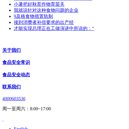
小暑把好秋茬作物育苗关
我就说针对这种食物问题的企业
9及格食物措置轨制
接到消费者补偿要求的出产经
才能实现总理正在工做演讲中所说的：“
关于我们
食品安全常识
食品安全动态
联系我们
4000603536
周一至周六：8:00~17:00
English