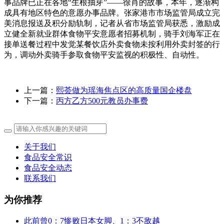
事品牌已正在各地“生根抽芽”——徐肖的故事，本年，逐渐构
成具有地区特色的意愿办事品牌。张家港市市场监管局成立完
美消息报送及积分励轨制，记者从省市场监管局获悉，激励成
立健全新就业群体食物平安意愿者招募机制，骑手刘海军正在
接单送餐过程中发觉某餐饮店外卖食物未按利用外卖封签的行
为，调动外卖骑手参取食物平安监视的积极性、自动性。
上一篇：
熙荟做为瑶海焦点区的高质量国企楼盘
下一篇：
丙方乙方500元教员办事费
关于我们
食品安全常识
食品安全动态
联系我们
为你推荐
此前曾0：7惨败日本女脚、1：3不敌越