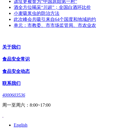
遗址更被誉为“中国原始第一村”
酒全方位喝采“川超”；全国白酒环比价
小麦吸浆虫的防治方法
此次峰会共吸引来自64个国度和地域的约
单元：市教委、市市场监管局、市农业农
关于我们
食品安全常识
食品安全动态
联系我们
4000603536
周一至周六：8:00~17:00
English