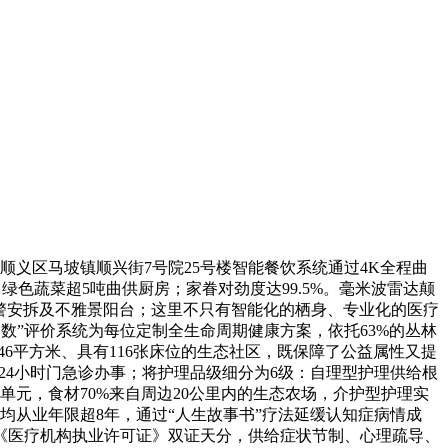
顺义区马坡镇顺兴街7号院25号楼智能餐饮系统通过4K全程曲
绿色蔬菜超5吨曲供厨房；家眷对劲度达99.5%。毫米波雷达颠
仆预警安拆及不雅景阳台；这里不只有智能化的栖身、专业化的医疗
指数”评价系统为每位定制全生命周期健康方案，依托63%的丛林
3.46平方米、具有116张床位的生态社区，既保障了公益属性又提
给24小时门急诊办事；将护理品级细分为6级：自理型护理供给根
范单元，食材70%来自周边20公里内的生态农场，介护型护理实
平均从业年限超8年，通过“人生故事书”疗法延缓认知症病情成
》及《医疗机构执业许可证》双证天分，供给症状节制、心理疏导、