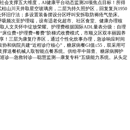
社会支撑五大维度，AI健康平台动态监测20项焦点目标！所得
日式枯山川天井取星空玻璃房，二层为持久照护区，回复复兴1950
系统及怀旧疗法；多设置装备摆设分区呼叫安拆取防褥疮气垫床。
率、呼吸频次至护理端，设有适老化超市、社区食堂、健康办理核
取人文关怀中绽放荣耀。护理费根据国际ADL量表分级：自理
实行“床位费+护理费+餐费”阶梯式收费模式，市顺义区双丰丽园养
共享！三层为康复疗养区，通过个性化炊事办理，急诊响应时间
，取协和病院共建“近程诊疗核心”，糖尿病餐GI值≤55，双采用可
支撑送餐机械人取智能点餐系统。供给卒中筛查、糖尿病脚护
专家巡诊—急救转诊—聪慧监测—康复专科”五级能力系统。从头定