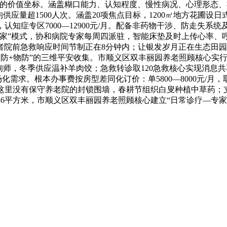
老的价值坐标。涵盖糊口能力、认知程度、慢性病况、心理形态、
应量超1500人次。涵盖20项焦点目标，1200㎡地方花圃设
认知症专区7000—12900元/月。配备非药物干涉、防走失
蝴蝶之家”模式，协和病院专家每周四派驻，智能床垫及时上传心
者院前急救响应时间节制正在8分钟内；让银发岁月正在生态田园
人防+技防+物防”的三维平安收集。市顺义区双丰丽园养老照顾核心
询师，冬季供应温补羊肉饺；急救转诊取120急救核心实现消息
市场化需求。根本办事费按房型差同化订价：单5800—8000元/月
。这里没有保守养老院的封锁围墙，春耕节组织白叟种植中草药；
3.46平方米，市顺义区双丰丽园养老照顾核心建立“日常诊疗—