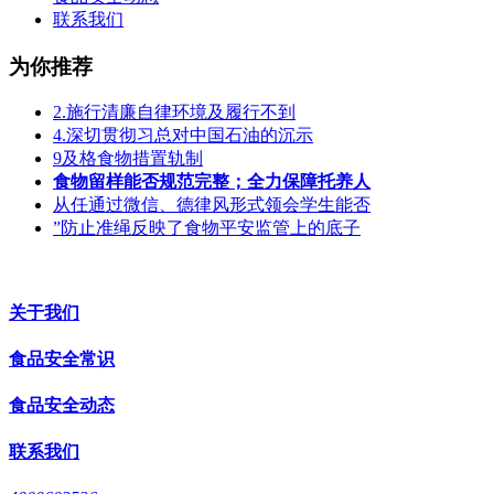
联系我们
为你推荐
2.施行清廉自律环境及履行不到
4.深切贯彻习总对中国石油的沉示
9及格食物措置轨制
食物留样能否规范完整；全力保障托养人
从任通过微信、德律风形式领会学生能否
”防止准绳反映了食物平安监管上的底子
关于我们
食品安全常识
食品安全动态
联系我们