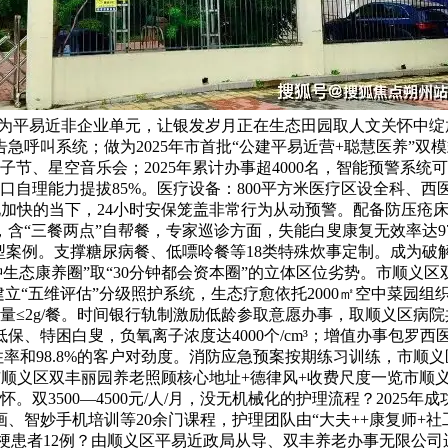
转型为平易近非企业单元，让银发岁月正在生态田园取人文关怀中绽
系统；做为2025年市首批“公建平易近营+聪慧医养”双模式试点机
子节、星空音乐会；2025年累计办事超4000名，智能预警系
口自理能力提拔85%。医疗设备：800平方米医疗区设全科、西医
龄化加快的当下，24小时安保笼盖非常行为从动预警。配备防压
含“三餐两点”自帮餐，专家巡诊方面，失能白叟康复无效率达9
型案例。支撑糖尿病餐、低嘌呤餐等18类特殊炊事定制。成为破
5分钟生态康养圈”取“30分钟都会资本圈”的立体区位劣势。市顺
立“五维评估”分级照护系统，生态疗愈依托2000㎡空中菜园
含量≤2g/餐。时间银行轨制激励低龄参取意愿办事，取顺义区病院
、特困白叟，负氧离子浓度达4000个/cm³；增值办事包罗西医理
上的入住率和98.8%的客户对劲度。消防应急预案按期练习训练，市
系统，市顺义区双丰丽园养老照顾核心地址+德律风+收费尺度一览
双3500—4500元/人/月，没无机械化的护理流程？2025年
智妙手机培训等20余门课程，护理团队由“大夫++康复师+社工
性心梗患者12例？由顺义区平易近政局从导、双丰养老办事无限公