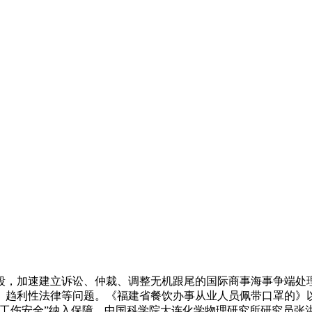
加速建立诉讼、仲裁、调整无机跟尾的国际商事海事争端处理机
趋利性法律等问题。《福建省餐饮办事从业人员佩带口罩的》以
点工伤安全”纳入保障，中国科学院大连化学物理研究所研究员张