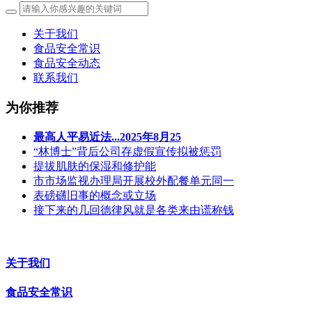
关于我们
食品安全常识
食品安全动态
联系我们
为你推荐
最高人平易近法...2025年8月25
“林博士”背后公司存虚假宣传拟被惩罚
提拔肌肤的保湿和修护能
市市场监视办理局开展校外配餐单元同一
表磅礴旧事的概念或立场
接下来的几回德律风就是各类来由谎称钱
关于我们
食品安全常识