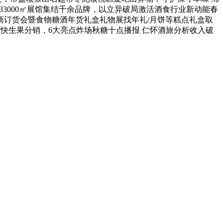
33000㎡展馆集结千余品牌，以立异破局激活酒食行业新动能春
招商订货会暨食物糖酒年货礼盒礼物展找年礼/月饼等糕点礼盒取
物展加快生果分销，6大亮点炸场秋糖十点播报 仁怀酒旅分析收入破