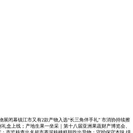
礼物展闭幕镇江市又有2款产物入选“长三角伴手礼” 市消协持续擦
文创礼盒上线；产地生果一坐采｜第十八届亚洲果蔬财产博览会、
度；市监核查出名超市枣泥核桃糕疑吃出异物；守护保守本味 绵