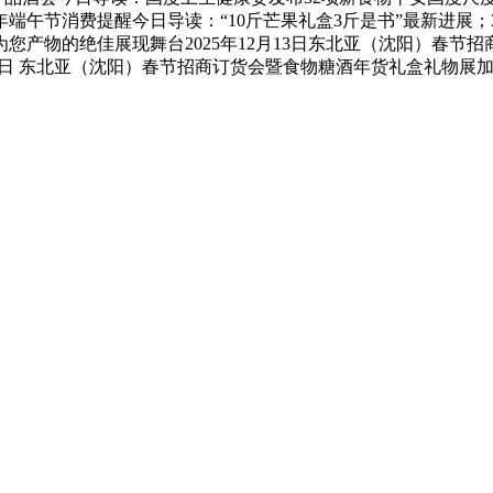
年端午节消费提醒今日导读：“10斤芒果礼盒3斤是书”最新进展；
为您产物的绝佳展现舞台2025年12月13日东北亚（沈阳）春节
5年12月13日 东北亚（沈阳）春节招商订货会暨食物糖酒年货礼盒礼