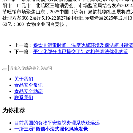
阳市、广元市、北碚区三地消委会、市场监管局结合发布2025
节旺销市场聚焦山东，2025中国（济南）泉韵礼物礼盒展将成
处理方案来8.2展厅5.19-22第27届中国国际焙烤展202
60亿；300+食物企业同台竞技，
上一篇：
餐饮具消毒时间、温度达标环境及保洁柜封锁清
下一篇：
平业化部分也已提交了针对相关算法优化的流
关于我们
食品安全常识
食品安全动态
联系我们
为你推荐
目前我国的食物平安监视办理系统还远远
一所三员”微信小法式强化风险发觉