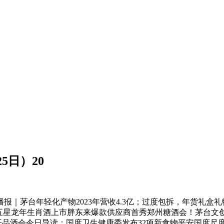
5日）20
播报｜茅台年轻化产物2023年营收4.3亿；过度包拆，年货礼盒
城五星龙年生肖酒上市胖东来爆款供应商首秀郑州糖酒会！茅台
品酒会今日导读：国度卫生健康委发布32项新食物平安国度尺