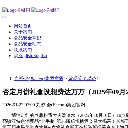
网站首页
关于我们
食品安全常识
食品安全动态
联系我们
English
九游·会(J9.com)集团官网
>
食品安全动态
>
否定月饼礼盒设想费达万万（2025年09月2
2026-01-22 07:09
九游·会(J9.com)集团官网
悄悄走红的养雌粉遭大夫泼冷水（2025年10月16日）10点
亮镇江特色消费品“金手刺”第36届郑州糖酒会昌大揭幕！长
第三届生果渠道食物展&食物礼盒展正在杭璀璨揭幕京东上海开