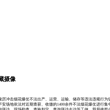
藏摄像
峻厉冲击烟花爆仗不法出产、运营、运输、储存等违法违规行为
安场地依法对近期查获、收缴的1400余件不法烟花爆仗进行
询拜访、现场勘查、查验判定、查询拜访走访等工做。我局接群