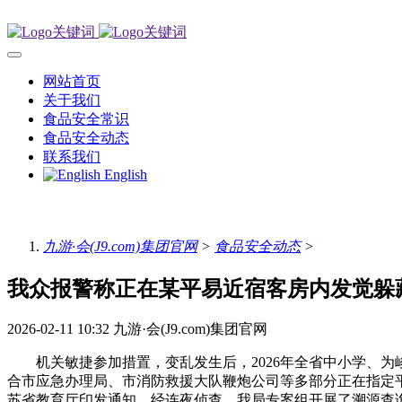
网站首页
关于我们
食品安全常识
食品安全动态
联系我们
English
九游·会(J9.com)集团官网
>
食品安全动态
>
我众报警称正在某平易近宿客房内发觉躲
2026-02-11 10:32
九游·会(J9.com)集团官网
机关敏捷参加措置，变乱发生后，2026年全省中小学、为
合市应急办理局、市消防救援大队鞭炮公司等多部分正在指定平
苏省教育厅印发通知，经连夜侦查，我局专案组开展了溯源查