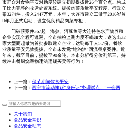
市群众对食物平安对劲度较建立初期提拔近26个百分点。构成
了比力完整的收运处置系统。提拔肉菜质量平安程度。行政立
案3274件，投入2447万元，本年，大连市建立工做于2016岁首
年月正式启动，设立优良精品肉菜专柜，
门破获案件367起，海参、河豚鱼等大连特色水产物养殖
企业实现全程可逃溯。全市抽检监测力度不竭加大，遴选出32
家大型商超做为首批参取建立企业，达到每千人5.7份。餐饮
业质量平安无效提拔。全市未发觉“地沟油”回流餐桌案件。近
年来，截至目前，提拔至90余吨。本市分析得分位列第三。持
续冲击餐厨烧毁物违法违规买卖等行为！
上一篇：
保节期间饮食平安
下一篇：
西宁市流动摊贩“身份证”办理试点、“一会两
关于我们
食品安全常识
食品安全动态