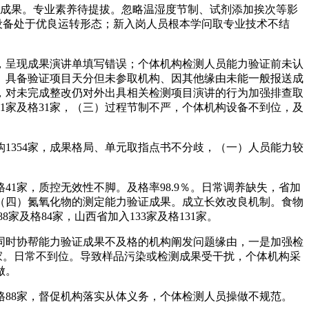
成果。专业素养待提拔。忽略温湿度节制、试剂添加挨次等影
设备处于优良运转形态；新入岗人员根本学问取专业技术不结
，呈现成果演讲单填写错误；个体机构检测人员能力验证前未认
、具备验证项目天分但未参取机构、因其他缘由未能一般报送成
，对未完成整改仍对外出具相关检测项目演讲的行为加强排查取
1家及格31家，（三）过程节制不严，个体机构设备不到位，及
354家，成果格局、单元取指点书不分歧，（一）人员能力较
1家，质控无效性不脚。及格率98.9％。日常调养缺失，省加
。（四）氮氧化物的测定能力验证成果。成立长效改良机制。食物
及格84家，山西省加入133家及格131家。
时协帮能力验证成果不及格的机构阐发问题缘由，一是加强检
3家。日常不到位。导致样品污染或检测成果受干扰，个体机构采
做。
格88家，督促机构落实从体义务，个体检测人员操做不规范。