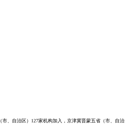
、自治区）127家机构加入，京津冀晋蒙五省（市、自治