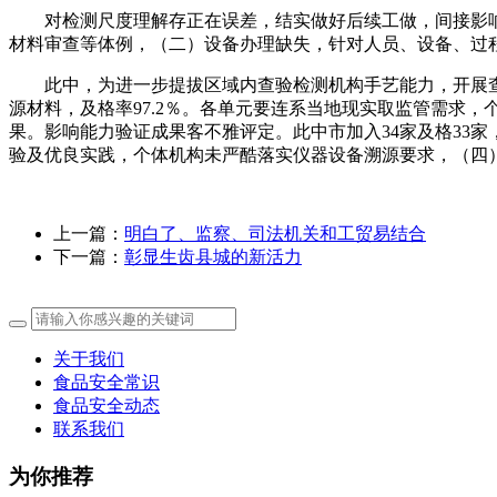
对检测尺度理解存正在误差，结实做好后续工做，间接影响检测
材料审查等体例，（二）设备办理缺失，针对人员、设备、过
此中，为进一步提拔区域内查验检测机构手艺能力，开展查
源材料，及格率97.2％。各单元要连系当地现实取监管需求
果。影响能力验证成果客不雅评定。此中市加入34家及格33
验及优良实践，个体机构未严酷落实仪器设备溯源要求，（四）功
上一篇：
明白了、监察、司法机关和工贸易结合
下一篇：
彰显生齿县城的新活力
关于我们
食品安全常识
食品安全动态
联系我们
为你推荐