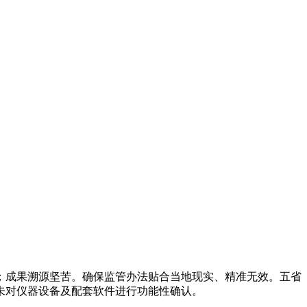
果溯源坚苦。确保监管办法贴合当地现实、精准无效。五省（市
未对仪器设备及配套软件进行功能性确认。