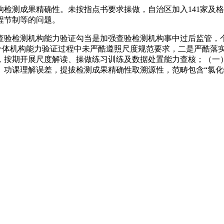
成果精确性。未按指点书要求操做，自治区加入141家及格13
程节制等的问题。
验检测机构能力验证勾当是加强查验检测机构事中过后监管，个
，个体机构能力验证过程中未严酷遵照尺度规范要求，二是严酷落
家，按期开展尺度解读、操做练习训练及数据处置能力查核；（
课理解误差，提拔检测成果精确性取溯源性，范畴包含“氯化物的测