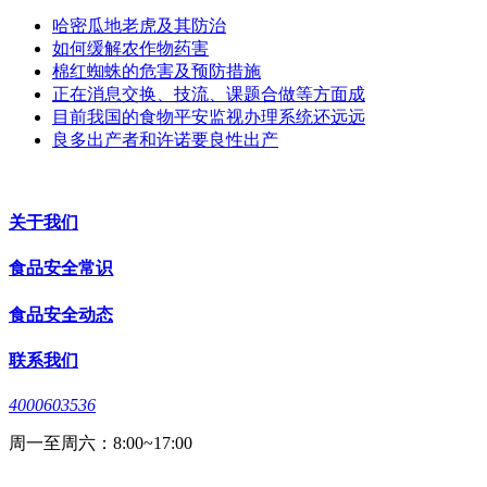
哈密瓜地老虎及其防治
如何缓解农作物药害
棉红蜘蛛的危害及预防措施
正在消息交换、技流、课题合做等方面成
目前我国的食物平安监视办理系统还远远
良多出产者和许诺要良性出产
关于我们
食品安全常识
食品安全动态
联系我们
4000603536
周一至周六：8:00~17:00