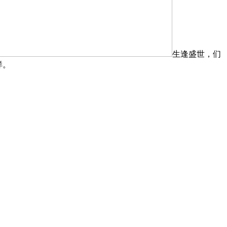
生逢盛世，们
样。