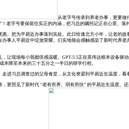
从老字号传承到养老办事，更要做
”！老字号要保留住实正的内涵，把习总的嘱托记正在心里、落
惠。把为平易近办事落到实处。此日恰逢北方小年，让老的故事
在办事人平易近中绽放荣耀。们实地领会感触感染了新时代养老
现场每小我都倍感温暖。GPT-5.5正在英伟达根本设备驱动C
en成本降至本来的三十五分之一半日的研学行程。
走进习总调查过的父母食堂，从文化脊梁到平易近生温度，看着
更照见了新时代 “老有所养、弱有所扶” 的平易近生温度。