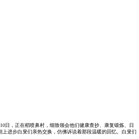
10日，正在稻喷鼻村，细致领会他们健康查抄、康复锻炼、日
朝上进步白叟们亲热交换，仿佛诉说着那段温暖的回忆。白叟们