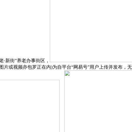
老·新街”养老办事街区，
图片或视频亦包罗正在内)为自平台“网易号”用户上传并发布，