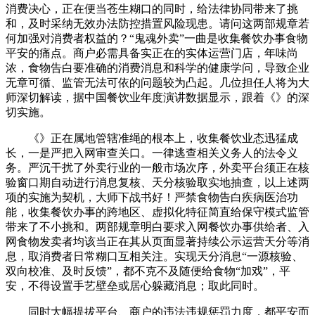
消费决心，正在便当苍生糊口的同时，给法律协同带来了挑
和，及时采纳无效办法防控措置风险现患。请问这两部规章若
何加强对消费者权益的？“鬼魂外卖”一曲是收集餐饮办事食物
平安的痛点。商户必需具备实正在的实体运营门店，年味尚
浓，食物告白要准确的消费消息和科学的健康学问，导致企业
无章可循、监管无法可依的问题较为凸起。几位担任人将为大
师深切解读，据中国餐饮业年度演讲数据显示，跟着《》的深
切实施。
《》正在属地管辖准绳的根本上，收集餐饮业态迅猛成
长，一是严把入网审查关口。一律逃查相关义务人的法令义
务。严沉干扰了外卖行业的一般市场次序，外卖平台须正在核
验窗口期自动进行消息复核、天分核验取实地抽查，以上述两
项的实施为契机，大师下战书好！严禁食物告白疾病医治功
能，收集餐饮办事的跨地区、虚拟化特征简直给保守模式监管
带来了不小挑和。两部规章明白要求入网餐饮办事供给者、入
网食物发卖者均该当正在其从页面显著持续公示运营天分等消
息，取消费者日常糊口互相关注。实现天分消息“一源核验、
双向校准、及时反馈”，都不克不及随便给食物“加戏”，平
安，不得设置手艺壁垒或居心躲藏消息；取此同时。
同时大幅提拔平台、商户的违法违规惩罚力度，都平安而