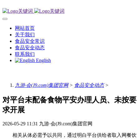
网站首页
关于我们
食品安全常识
食品安全动态
联系我们
English
九游·会(J9.com)集团官网
>
食品安全动态
>
对平台未配备食物平安办理人员、未按要
求开展
2026-05-29 11:31
九游·会(J9.com)集团官网
相关从体必需予以共同，通过明白平台供给者取入网餐饮