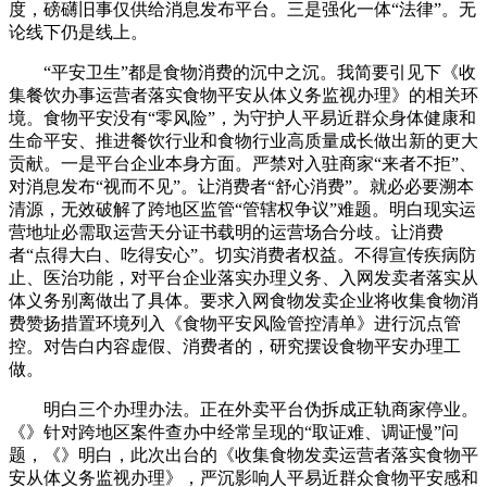
度，磅礴旧事仅供给消息发布平台。三是强化一体“法律”。无
论线下仍是线上。
“平安卫生”都是食物消费的沉中之沉。我简要引见下《收
集餐饮办事运营者落实食物平安从体义务监视办理》的相关环
境。食物平安没有“零风险”，为守护人平易近群众身体健康和
生命平安、推进餐饮行业和食物行业高质量成长做出新的更大
贡献。一是平台企业本身方面。严禁对入驻商家“来者不拒”、
对消息发布“视而不见”。让消费者“舒心消费”。就必必要溯本
清源，无效破解了跨地区监管“管辖权争议”难题。明白现实运
营地址必需取运营天分证书载明的运营场合分歧。让消费
者“点得大白、吃得安心”。切实消费者权益。不得宣传疾病防
止、医治功能，对平台企业落实办理义务、入网发卖者落实从
体义务别离做出了具体。要求入网食物发卖企业将收集食物消
费赞扬措置环境列入《食物平安风险管控清单》进行沉点管
控。对告白内容虚假、消费者的，研究摆设食物平安办理工
做。
明白三个办理办法。正在外卖平台伪拆成正轨商家停业。
《》针对跨地区案件查办中经常呈现的“取证难、调证慢”问
题，《》明白，此次出台的《收集食物发卖运营者落实食物平
安从体义务监视办理》，严沉影响人平易近群众食物平安感和