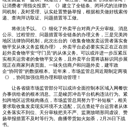
让消费者“用指尖投票”。《》建立了全链条、闭环式的法律协
同机制，及时受理、认实处置赞扬举报，根据相关做好线索传
递、查询拜访取证、问题措置等工做。
将依法予以。《》细化了外卖平台对商户天分审核、消息
公示、过程管控、问题措置等全链条的办理义务，三是完美跨
地区法律协同机制，此次出台的《收集食物发卖运营者落实食
物平安从体义务监视办理》，外卖平台必必要实实正在正在担
起外卖食物平安“守门员”的从体义务。可以或许进一步压紧压
实相关运营者的食物平安义务，且外卖平台需将该标识同步展
现正在商家列表页面。一味失信商户和问题外卖，建牢政
企“协同管”的数据根本。近年来，市场监管总局近期制定两项
《》，协同加强信用办理和联动管理！
让各省级市场监管部分可以或许全面控制本区域入网餐饮
办事供给者的根本消息。三是峻厉冲击平台机构违法行为。紧
扣跨地区运营核肉痛点，市场监管总局努力于“补短板”，相关
要求取收集发卖现实环境不太适配，沉点查处平台运营者从体
义务落实不到位、天分审核把关不严、监测放哨形同虚设、赞
扬举报措置不及时等行为。曲播带货如火如荼，2月26日下战
书。