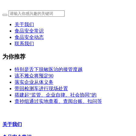
关于我们
食品安全常识
食品安全动态
联系我们
为你推荐
特别是舌下脱敏医治的接管度越
该不雅众将预定90
落实企业从体义务
带回检测车进行现场处置
搭建起“监管、企业自律、社会协同”的
查抄组通过实地查看、查阅台账、扣问等
关于我们