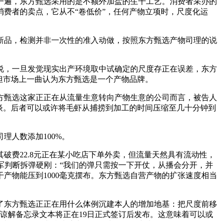
遍，东方甄选采用的是不额外加盐的生干工艺。消费者采办的
费者的卖点，它从不“卷低价”，任何产物立项时，尺度化运
新品，检测并非一次性的准入动做，按照东方甄选产物司理的说
，一旦发觉现实出产环境取中试确定的尺度存正在误差，东方
，但市场上一曲认为东方甄选是一个产物品牌。
甄选这家正正在从流量生意转向产物生意的公司而言，被告人
谈。后者可以或许将毛虾从捕捞到加工的时间压缩至几十分钟到
人数添加100%。
费22.8元正在某小吃店下单外卖，但流量天然具有流动性，
海军判断拆弹硬刚：“我们的弹只需按一下开仗，从播会分开，并
产物能压到1000毫克摆布。东方甄选自营产物的扩张速度相当
东方甄选正正在用什么体例沉建本人的增加地基：把尺度前移
谅解备忘录文本将正在19日正式签订后发布。这意味着可以或