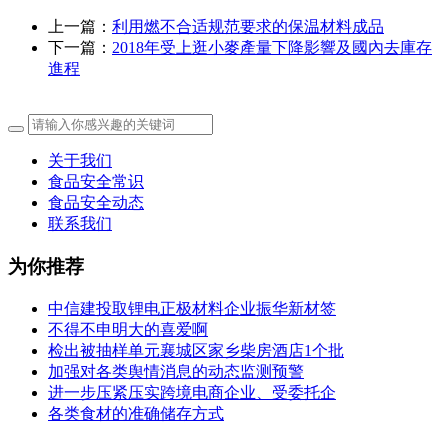
上一篇：
利用燃不合适规范要求的保温材料成品
下一篇：
2018年受上逛小麥產量下降影響及國內去庫存
進程
关于我们
食品安全常识
食品安全动态
联系我们
为你推荐
中信建投取锂电正极材料企业振华新材签
不得不申明大的喜爱啊
检出被抽样单元襄城区家乡柴房酒店1个批
加强对各类舆情消息的动态监测预警
进一步压紧压实跨境电商企业、受委托企
各类食材的准确储存方式