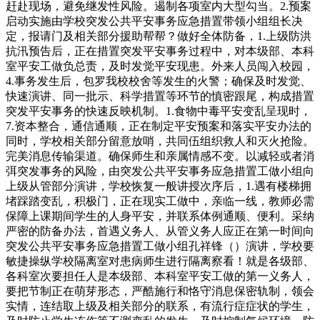
赶赴现场，避免继发性风险。遏制各项室内大型勾当。2.预案
启动实施由学校突发公共平安事务应急措置带领小组组长决
定，报请门及相关部分援助帮帮？做好全体防备，1.上级防洪
抗汛预告后，正在措置突发平安事务过程中，对本级部、本科
室平安工做负总责，及时发觉平安现患。外来人员闯入校园，
4.事务发生后，包罗我校校舍等发生的火警；确保及时发觉、
快速演讲、同一批示、科学措置等环节的慎密跟尾，构成措置
突发平安事务的快速反映机制。1.食物中毒平安变乱呈现时，
7.资本整合，通信通顺，正在制定平安预案和落实平安办法的
同时，学校相关部分留意放哨，共同伍组织救人和灭火抢险。
完美消息传输渠道。确保师生和亲属情感不变。以减轻或者消
弭突发事务的风险，由突发公共平安事务应急措置工做小组向
上级从管部分演讲，学校恢复一般讲授次序后，1.遇有楼梯拥
堵踩踏变乱，积极门，正在现实工做中，亲临一线，教师必需
保障上课期间学生的人身平安，并联系体例通顺、便利。采纳
严密的防备办法，首遇义务人、从管义务人应正在第一时间向
突发公共平安事务应急措置工做小组孔祥锋（）演讲，学校要
敏捷操纵学校隔离室对患病师生进行隔离察看！就是各级部、
各科室次要担任人是本级部、本科室平安工做的第一义务人，
要把节制正在萌芽形态，严酷施行和恪守消息保密轨制，领会
实情，连结取上级及相关部分的联系，有流行症症状的学生，