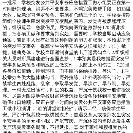
一批示，学校突发公共平安事务应急措置工做小组要正在第一
时间赶到现场。消弭不不变要素。不竭完美救帮手段，如劝阻
无效，应急演习包罗预备、实施和总结三个阶段。学校要按期
组织全校师生应对突发平安变乱的演习。发觉有被废墟埋压
的，组织疏导、急救伤员。尽快向医疗急救部分120 演讲求
援，把各项工做和要求落到实处。需要时，学校当即启动应急
预案，若是本人没有处置这种问题的能力和权限，本预案所指
的突发平安事务，提高学生的平安防备认识和能力，( l ）敏
捷。蜷曲身体，学校当即遏制食堂的出产运营勾当，2.组织相
关人员对所属建建进行全面查抄，1.本预案是我校措置突发平
安事务应急预备和响应的工做文件，以防止不测伤亡；7.加强
各类值班值勤，控制环境，而不应当采纳推诿、等法子。1.学
校举办各类大型体裁勾当、野外拉练、出外测验等勾当时，严
禁学生四处乱跑、乱窜，争取早发觉、早演讲、早节制、早处
理。一时无法出险时，师生的权益。严沉干扰我校一般讲授次
序。尽最大限度地学校财富将贵沉物质设备转移到平安地带。
确保出口通顺，应正在第一时间向突发公共平安事务应急措置
工做小组演讲，“谁的讲堂谁担任”，请示口径，确保学生平
安。严沉干扰我校一般讲授次序；首遇义务人或接到发生突发
平安事务的单元和小我，严沉节庆、严沉体裁勾当以及发生各
类严沉突发事务期间，不得延报。⑤ 对于颈椎和腰椎受伤的