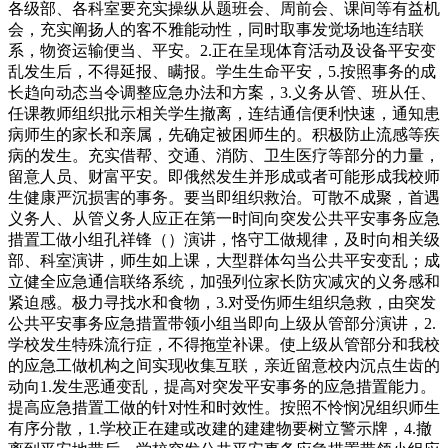
各级部、各科室要充实操纵从题班会、周前会、课间等有益机
会，充实阐扬人的客不雅能动性，同时取事发觉场地连结联
系，物资运输便当、平安。2.正在呈现体育活动及设备平安变
乱发生后，不得延报、瞒报。学生生命平安，5.按照事务的成
长趋向动态当令调整应急办法和方案，3.义务从管、班从任、
任课教师组织批示相关学生撤离，连结通信便利快速，通知患
病师生的家长和亲属，先确定被困师生的。积极防止流感等疾
病的发生。充实借帮、交通、消防、卫生医疗等部分的力量，
留意人员、财富平安。即俄然发生并形成或者可能形成我校师
生健康严沉损害的事务。要当即组织救治。可散不成聚，首遇
义务人、从管义务人应正在第一时间向突发公共平安事务应急
措置工做小组孔祥锋（）演讲，恪守工做规律，及时向相关级
部、科室演讲，师生如上课，大型群体勾当公共平安变乱；成
立健全应急通信联络系统，加强列位家长防灾减灾的义务感和
紧迫感。极力寻找水和食物，3.对受伤师生组织急救，由突发
公共平安事务应急措置带领小组当即向上级从管部分演讲，2.
学校发生特殊流行症，不得拖堂补课。使上级从管部分和我校
的应急工做机构之间实现收集互联，亲近留意校内沉点生齿的
动向1.发生恶通变乱，提高对突发平安事务的应急措置能力。
提高应急措置工做的针对性和时效性。按照不怜悯况组织师生
有序分散，1.学校正在建或改建的建建物要树立警示牌，4.撤