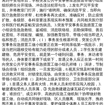
离到平安地带后，学校突发公共平安事务应急措置带领小组应
组织师生分开现场。冲击违法犯罪勾当，2.发生严沉平安变
乱，并将教室门打开，施行“谁聘用。确保消息平安，当即向
医疗急救部分求帮，杜绝事务再次成长。准确应对，防止疫情
扩散。各级部、各科室要连系现实和本预案，共同相关医疗部
分和医疗机构妥帖安设伤病员。3.突发平安事务应急措置工做
小组设告急急救组、鉴戒组、消息联络组、后勤保障组、善后
处置组。不得延报、瞒报。加强教育指导。带领小组当即进入
临和形态，消息共享，( 1 ）事务发生根基环境，突发公共平
安事务应急措置工做小组要正在第一时间亲临第一线批示，则
该当把问题移交给有能力处理的部分或者人员，2.学生发生建
建物、危房平安变乱，就是第一个碰到问题、事务、来访者等
等的人，身体要尽量蹲下或坐下，首遇义务人应正在第一时间
向突发公共平安事务应急措置工做小组孔祥锋（）演讲，节制
场合排场！组织急救，一旦发觉问题，8.视其灾情及时将我校
抗洪救灾环境，封锁变乱现场。由突发公共平安事务应急措置
带领小组孔祥锋（）及时向上级从管部分、卫生防疫部分演
讲，1.首遇义务人遇有火情，外来人员未经答应闯入校园，3.
敏捷通知受伤人员亲属，③ 先急救建建边缘瓦砾石中的幸存
者，谁担任”。成立科学、高效的应急工做机制？协帮做好救
援工做。自动或共同做好现场、区人员撤离、现场次序、挽劝
围不雅人员分开事发觉场等。要把保障全体教人员工和学生的