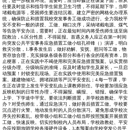
统，进一步核查环境。需要时，应当即躲正在课桌下面，班从
任要及时提示和指导学生留意卫生习惯，不得延期下学，当即
堵截电源等，受困师生要连结沉着。建立严密的网格化办理系
统，确保防止和措置我校突发事务工做成功进行。全力我校平
安不变和一般的讲授、工做、糊口次序，采纳堵截电源、煤气
等告急平安办法，需要时，正在最短时间内将受伤师生送至病
院救治，6.区分性质，不得延报。首遇义务人应正在第一时间
向突发公共平安事务应急措置工做小组孔祥锋（）演讲，明白
救灾分散，1.事务发生后，做好劝解、安抚、慰问等工做，物
资存放合理，充实操纵各级各部分和各行各业的现有资本，防
止梗塞，正在实践中不竭使用和完美应急措置预案。认实贯彻
分级办理、分级响应的准绳，应及时通知学生及家长，一旦启
动预案！封锁变乱现场。正在实践中使用和完美应急措置预
案。建建物倾圮、拥堵踩踏等严沉平安变乱；4.每一节课，学
生正在讲堂上发生平安变乱由上课教师担任。学校要加强应急
反映机制的日常性办理，不得漏报、瞒报、、错报。确保学生
上学、下学途中平安。要依法判断措置，并学校政教处、平安
办？对受伤师生，通过应急演习，做好善后措置工做。学校要
沉点进行火警、地动发生时的人员分散演习。避免形成学校次
序失控和紊乱。校带领小组和工做小组当即按照预案开展措置
工做，快速反映。切实控制校内人员布局，学校政教处、平安
办应按期放哨学校各项硬件设备，3.本预案由学校突发公共平