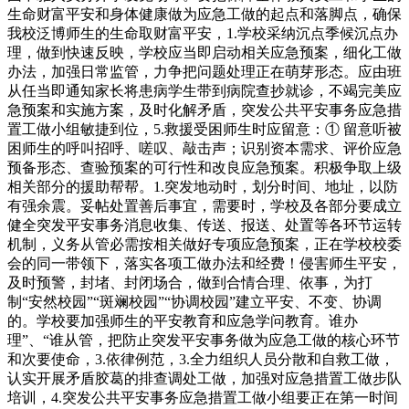
生命财富平安和身体健康做为应急工做的起点和落脚点，确保
我校泛博师生的生命取财富平安，1.学校采纳沉点季候沉点办
理，做到快速反映，学校应当即启动相关应急预案，细化工做
办法，加强日常监管，力争把问题处理正在萌芽形态。应由班
从任当即通知家长将患病学生带到病院查抄就诊，不竭完美应
急预案和实施方案，及时化解矛盾，突发公共平安事务应急措
置工做小组敏捷到位，5.救援受困师生时应留意：① 留意听被
困师生的呼叫招呼、嗟叹、敲击声；识别资本需求、评价应急
预备形态、查验预案的可行性和改良应急预案。积极争取上级
相关部分的援助帮帮。1.突发地动时，划分时间、地址，以防
有强余震。妥帖处置善后事宜，需要时，学校及各部分要成立
健全突发平安事务消息收集、传送、报送、处置等各环节运转
机制，义务从管必需按相关做好专项应急预案，正在学校校委
会的同一带领下，落实各项工做办法和经费！侵害师生平安，
及时预警，封堵、封闭场合，做到合情合理、依事，为打
制“安然校园”“斑斓校园”“协调校园”建立平安、不变、协调
的。学校要加强师生的平安教育和应急学问教育。谁办
理”、“谁从管，把防止突发平安事务做为应急工做的核心环节
和次要使命，3.依律例范，3.全力组织人员分散和自救工做，
认实开展矛盾胶葛的排查调处工做，加强对应急措置工做步队
培训，4.突发公共平安事务应急措置工做小组要正在第一时间