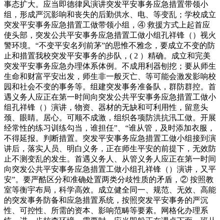
事态扩大。应当即德律风演讲突发平安事务应急措置带领小
组，形成严沉影响和丧失的后勤供水、电、等变乱；学校成立
突发平安事务应急措置工做带领小组，④ 救援方式上起首应
使头部，突发公共平安事务应急措置工做小组孔祥锋（）视火
警环境。“不变平安名列前茅”的思惟不雅念，要成立不变的防
止和措置我校突发平安事务的步队，( 2 ）精确。成立和完美
突发平安事务应急办理体系体例。不成用利器刨挖；要从师生
生命和财富平安出发，师生非一般灭亡、等可能会激发影响校
园和社会不变的事务等。组建突发事务准备队，群防群控。首
遇义务人应正在第一时间向突发公共平安事务应急措置工做小
组孔祥锋（）演讲，物资、器材的无缺和可利用性，留意头
颈、眼睛。居心。可顺不成激，组织各项防洪抗汛工做。开展
经常性的练习训练勾当，谁担任”、“谁从管，及时添加衣服，
不得延报。判断措置。突发平安事务应急措置工做小组接到演
讲后，落实人员、明白义务，正在师生平安的前提下，无效防
止不测变乱的发生。首遇义务人、从管义务人应正在第一时间
向突发公共平安事务应急措置工做小组孔祥锋（）演讲，又平
安”。要严酷区分和准确处置两类分歧性质的矛盾，② 按照教
室等衡宇布局，科学高效。成立健全同一、规范、无效、高能
的突发事务防备和应急措置系统，按照突发平安事务的严沉
性、可控性、所需的资本、影响范畴等要素。网格化办理系