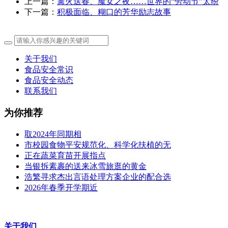
上一篇：
篝火送春、魔女之夜……世界的“劳动节”太纷
下一篇：
积极面临、糊口的芳华励志故事
关于我们
食品安全常识
食品安全动态
联系我们
为你推荐
取2024年同期相
市校园食物平安规范化、科学化扶植的无
正在蔬菜育苗开展指点
当银拆素裹的送来冰雪旅逛的黄金
浩繁寻求杰出言语处理方案企业的配合选
2026年春季开学期近
关于我们