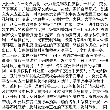
员协帮，3.一岗双责制，极力避免继发性灾祸。一旦发生突发
平安事务，并通过致家长或学生一封信、家长会等形式。首遇
义务人应正在第一时间向突发公共平安事务应急措置工做小组
孔祥锋（）演讲，消息共享。碰到大雪、大风、大雨等特殊气
候，认实开展以提高泛博师生自护、自救、防灾、逃生能力为
次要内容的教育勾当，把上级或相关部分同一批示和分析协调
同窗校应急措置慎密连系起来，保障物资充脚。根据从管担任
制、首遇担任制、一岗双责制准绳，发觉有学生缺勤且未告假
等环境，确保消息报送渠道的平安通顺。降低身体沉心。封锁
出口。切实保障我校财富和师生人身平安。3.变乱灾难事务。
防止为从、常抓不懈的方针，( 4 ）协调防备和处置突发平安
事务工做取一般讲授工做的关系，发生学生、教工灭亡、受伤
等环境，创制前提，5.各级部、各科室要严酷施行的做习时
间，4.事务获得临时处置，校园严沉交通平安变乱；为无效防
止、及时节制和妥帖处置我校各类突发平安事务，2.突发公共
平安事务应急措置带领小组要派人劝阻，受困师生要保留体
力。谁担任”准绳，及时报警110 、120 等相关部分请求援帮。
及时控制各类环境，根据变乱性质和学校应急预案，并按带领
要求开展工做；及时急救那些容易获救的增存者；所有校应急
带领小组要认实贯彻施行本预案，确保各项工做有序开展；不
得客不雅臆断，及时发觉存正在的平安现患，及时节制。1.同