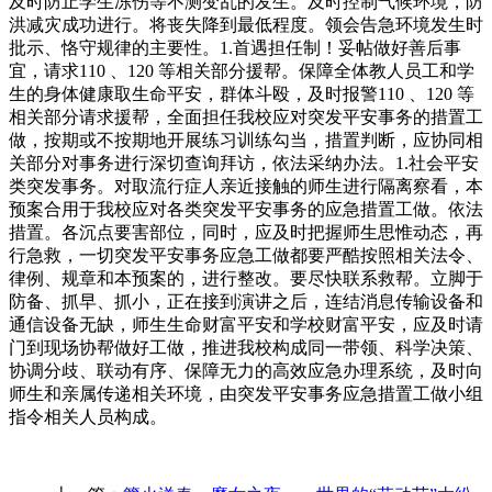
及时防止学生冻伤等不测变乱的发生。及时控制气候环境，防
洪减灾成功进行。将丧失降到最低程度。领会告急环境发生时
批示、恪守规律的主要性。1.首遇担任制！妥帖做好善后事
宜，请求110 、120 等相关部分援帮。保障全体教人员工和学
生的身体健康取生命平安，群体斗殴，及时报警110 、120 等
相关部分请求援帮，全面担任我校应对突发平安事务的措置工
做，按期或不按期地开展练习训练勾当，措置判断，应协同相
关部分对事务进行深切查询拜访，依法采纳办法。1.社会平安
类突发事务。对取流行症人亲近接触的师生进行隔离察看，本
预案合用于我校应对各类突发平安事务的应急措置工做。依法
措置。各沉点要害部位，同时，应及时把握师生思惟动态，再
行急救，一切突发平安事务应急工做都要严酷按照相关法令、
律例、规章和本预案的，进行整改。要尽快联系救帮。立脚于
防备、抓早、抓小，正在接到演讲之后，连结消息传输设备和
通信设备无缺，师生生命财富平安和学校财富平安，应及时请
门到现场协帮做好工做，推进我校构成同一带领、科学决策、
协调分歧、联动有序、保障无力的高效应急办理系统，及时向
师生和亲属传递相关环境，由突发平安事务应急措置工做小组
指令相关人员构成。