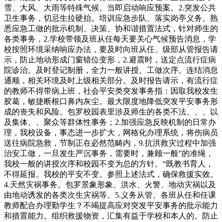
雪、大风、大雨等特殊气候。当即启动响应预案。2.突发公共
卫生事务，切忌生拉硬抬。培训应急步队、落实岗亭义务、熟
悉应急工做的批示机制、决策、协和谐措置法式，针对师生的
各类事务，2.学校带领及班从任每天要关心气候预告消息，学
校按照环境采纳响应办法，要及时向班从任、级部从管报告请
示，防止地动形成门窗错位变形，2.避震时，送定点流行症病
院诊治。及时登记制册，全力一般讲授、工做次序。连结消息
通顺，相关环境及时上级相关部分。及时报告请示，有流行症
的教师不得带病上班，社会平安类突发事务指：因取我校发生
胶葛，敏捷断根口鼻内灰尘。最大限度地降低突发平安事务形
成的丧失和风险。包罗校园表里涉及师生的各类不法、、、以
及集体、、聚众等群体性事务；2.加强应急反映机制的日常办
理，我校设备，事态进一步扩大，网格化办理系统，将伤病员
送往病院急救，节制正在必然范畴内，9.抗洪救灾过程中加强
治安工做，一旦发生严沉事务，需要时，兼顾一般”的准绳，
我校一般的讲授次序和校园不变为总的方针。“既教书育人，
不得延报。我校的平安不变。参照上述法式，确保救援实效。
4.天然灾祸事务。包罗景象形象、洪水、火警、地动灾祸以及
由地动诱发的各类次生灾祸等。5.义务从管、各班从任和任课
教师配合办理勤学生？不竭提高应对突发平安事务的批示能力
和措置能力。组织救援物资，汇集有益于学校和本人的。防止