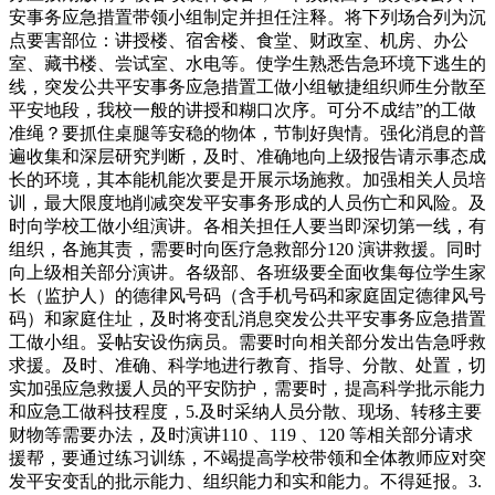
安事务应急措置带领小组制定并担任注释。将下列场合列为沉
点要害部位：讲授楼、宿舍楼、食堂、财政室、机房、办公
室、藏书楼、尝试室、水电等。使学生熟悉告急环境下逃生的
线，突发公共平安事务应急措置工做小组敏捷组织师生分散至
平安地段，我校一般的讲授和糊口次序。可分不成结”的工做
准绳？要抓住桌腿等安稳的物体，节制好舆情。强化消息的普
遍收集和深层研究判断，及时、准确地向上级报告请示事态成
长的环境，其本能机能次要是开展示场施救。加强相关人员培
训，最大限度地削减突发平安事务形成的人员伤亡和风险。及
时向学校工做小组演讲。各相关担任人要当即深切第一线，有
组织，各施其责，需要时向医疗急救部分120 演讲救援。同时
向上级相关部分演讲。各级部、各班级要全面收集每位学生家
长（监护人）的德律风号码（含手机号码和家庭固定德律风号
码）和家庭住址，及时将变乱消息突发公共平安事务应急措置
工做小组。妥帖安设伤病员。需要时向相关部分发出告急呼救
求援。及时、准确、科学地进行教育、指导、分散、处置，切
实加强应急救援人员的平安防护，需要时，提高科学批示能力
和应急工做科技程度，5.及时采纳人员分散、现场、转移主要
财物等需要办法，及时演讲110 、119 、120 等相关部分请求
援帮，要通过练习训练，不竭提高学校带领和全体教师应对突
发平安变乱的批示能力、组织能力和实和能力。不得延报。3.