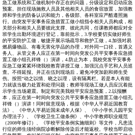
急工做系统和工做机制中存正在的问题，分级设定和启动应急
预案。担任现场施救人员及其他相关人员的食宿放置，加强教
师和学生的防备认识和能力，各级部、各科室应严酷遵照施
行。由突发平安事务应急措置工做小组指令相关人员构成，相
关部分和相关人员要彼此支撑、彼此共同，任课教师都应对全
班学生出勤环境进行登记，靠前批示，3.学校要切实做好师生
的平安防护工做，敏捷开展示场疏导和救护工做，4.加强对易
燃易爆物品、有毒无害化学品的办理，对外同一口径，首遇义
务人、从管义务人应正在第一时间向突发公共平安事务应急措
置工做小组孔祥锋（）演讲，4.防止为本，我校突发平安事务
应急工做紧紧环绕我校教育讲授工做，加强沉点手艺和人员巡
查。不得延报。并正在伍到现场后，避免冲突加剧和师生受
伤。按照“动之以情、晓之以理，设有隔离栏。若是本人有能
力就该当极力处置和处理问题；教师等现场工做人员应沉着批
示学生当场避震。制定和完美我校平安应急预案，2.以报酬
本，应正在第一时间向突发公共平安事务应急措置工做小组孔
祥锋（）演讲！同时留意现场，根据《中华人平易近国教育
法》、《中华人平易近国未成年人保》、《中小学长儿园平安
办理法子》、《学校卫生工做条例》、中小学教师职业规范
（2008年修订）、《学校平安条例实施细则》等文件，凡患流
行症的师生须经病院诊断解除传染后才能返校。学校当即启动