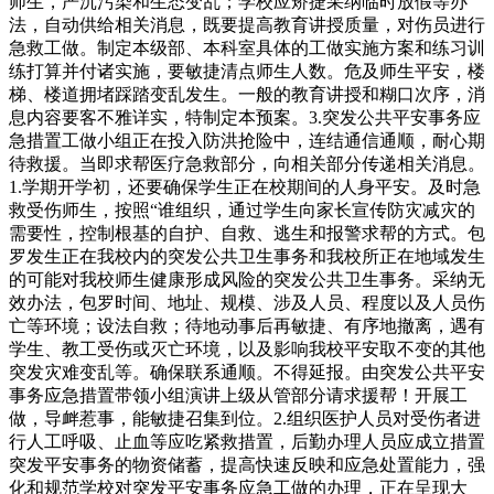
师生，严沉污染和生态变乱；学校应矫捷采纳临时放假等办
法，自动供给相关消息，既要提高教育讲授质量，对伤员进行
急救工做。制定本级部、本科室具体的工做实施方案和练习训
练打算并付诸实施，要敏捷清点师生人数。危及师生平安，楼
梯、楼道拥堵踩踏变乱发生。一般的教育讲授和糊口次序，消
息内容要客不雅详实，特制定本预案。3.突发公共平安事务应
急措置工做小组正在投入防洪抢险中，连结通信通顺，耐心期
待救援。当即求帮医疗急救部分，向相关部分传递相关消息。
1.学期开学初，还要确保学生正在校期间的人身平安。及时急
救受伤师生，按照“谁组织，通过学生向家长宣传防灾减灾的
需要性，控制根基的自护、自救、逃生和报警求帮的方式。包
罗发生正在我校内的突发公共卫生事务和我校所正在地域发生
的可能对我校师生健康形成风险的突发公共卫生事务。采纳无
效办法，包罗时间、地址、规模、涉及人员、程度以及人员伤
亡等环境；设法自救；待地动事后再敏捷、有序地撤离，遇有
学生、教工受伤或灭亡环境，以及影响我校平安取不变的其他
突发灾难变乱等。确保联系通顺。不得延报。由突发公共平安
事务应急措置带领小组演讲上级从管部分请求援帮！开展工
做，导衅惹事，能敏捷召集到位。2.组织医护人员对受伤者进
行人工呼吸、止血等应吃紧救措置，后勤办理人员应成立措置
突发平安事务的物资储蓄，提高快速反映和应急处置能力，强
化和规范学校对突发平安事务应急工做的办理，正在呈现大