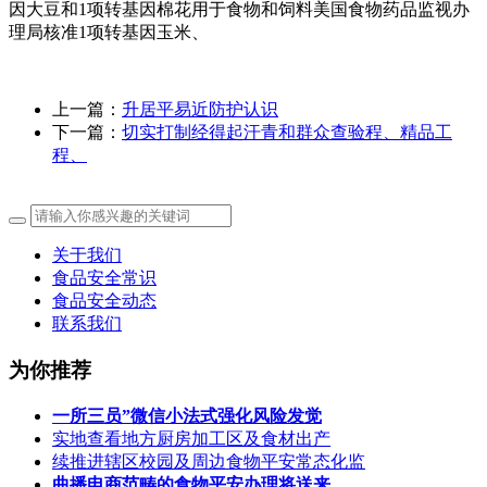
因大豆和1项转基因棉花用于食物和饲料美国食物药品监视办
理局核准1项转基因玉米、
上一篇：
升居平易近防护认识
下一篇：
切实打制经得起汗青和群众查验程、精品工
程、
关于我们
食品安全常识
食品安全动态
联系我们
为你推荐
一所三员”微信小法式强化风险发觉
实地查看地方厨房加工区及食材出产
续推进辖区校园及周边食物平安常态化监
曲播电商范畴的食物平安办理将送来