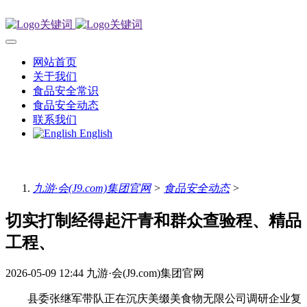
网站首页
关于我们
食品安全常识
食品安全动态
联系我们
English
九游·会(J9.com)集团官网
>
食品安全动态
>
切实打制经得起汗青和群众查验程、精品
工程、
2026-05-09 12:44
九游·会(J9.com)集团官网
县委张继军带队正在沉庆美缀美食物无限公司调研企业复