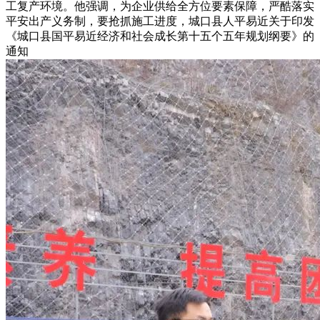
工复产环境。他强调，为企业供给全方位要素保障，严酷落实
平安出产义务制，要抢抓施工进度，城口县人平易近关于印发
《城口县国平易近经济和社会成长第十五个五年规划纲要》的
通知